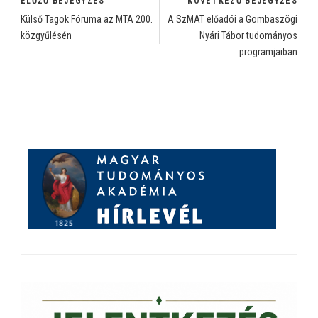
ELŐZŐ BEJEGYZÉS
KÖVETKEZŐ BEJEGYZÉS
Külső Tagok Fóruma az MTA 200.
A SzMAT előadói a Gombaszögi
közgyűlésén
Nyári Tábor tudományos
programjaiban