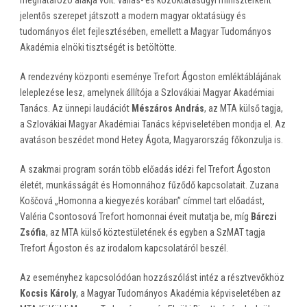
meghatározó alakja volt: vallás- és közoktatásügyi miniszterként
jelentős szerepet játszott a modern magyar oktatásügy és
tudományos élet fejlesztésében, emellett a Magyar Tudományos
Akadémia elnöki tisztségét is betöltötte.
A rendezvény központi eseménye Trefort Ágoston emléktáblájának
leleplezése lesz, amelynek állítója a Szlovákiai Magyar Akadémiai
Tanács. Az ünnepi laudációt
Mészáros András
, az MTA külső tagja,
a Szlovákiai Magyar Akadémiai Tanács képviseletében mondja el. Az
avatáson beszédet mond Hetey Ágota, Magyarország főkonzulja is.
A szakmai program során több előadás idézi fel Trefort Ágoston
életét, munkásságát és Homonnához fűződő kapcsolatait. Zuzana
Koščová „Homonna a kiegyezés korában” címmel tart előadást,
Valéria Csontosová Trefort homonnai éveit mutatja be, míg
Bárczi
Zsófia
, az MTA külső köztestületének és egyben a SzMAT tagja
Trefort Ágoston és az irodalom kapcsolatáról beszél.
Az eseményhez kapcsolódóan hozzászólást intéz a résztvevőkhöz
Kocsis Károly
, a Magyar Tudományos Akadémia képviseletében az