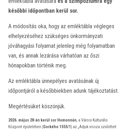
emléktábla avatására
és a szimpóziumra egy
későbbi időpontban kerül sor.
A módosítás oka, hogy az emléktábla végleges
elhelyezéséhez szükséges önkormányzati
jóváhagyási folyamat jelenleg még folyamatban
van, és annak lezárása várhatóan az őszi
hónapokban történik meg.
Az emléktábla ünnepélyes avatásának új
időpontjáról a későbbiekben adunk tájékoztatást.
Megértésüket köszönjük.
2026. május 28-án kerül sor Homonnán
, a Városi Kulturális
Központ épületében (
Gorkého 1555/1
) az „Adjuk vissza szülötteit