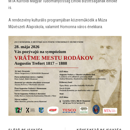
MTA Külföldi Magyar Tudományosság Elnöki Bizottságának elnöke
is.
A rendezvény kulturális programjában közreműködik a Múza
Művészeti Alapiskola, valamint Homonna város énekkara.