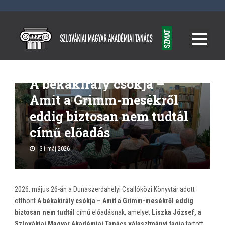
Hírek, események
A békakirály csókja –
Amit a Grimm-mesékről
eddig biztosan nem tudtál
című előadás
31 máj 2026
2026. május 26-án a Dunaszerdahelyi Csallóközi Könyvtár adott
otthont
A békakirály csókja – Amit a Grimm-mesékről eddig
biztosan nem tudtál
című előadásnak, amelyet
Liszka József, a
Szlovákiai Magyar Akadémiai Tanács választmányi tagja
tartott.