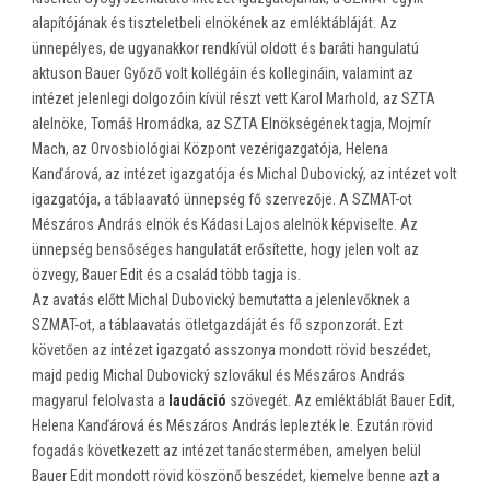
alapítójának és tiszteletbeli elnökének az emléktábláját. Az
ünnepélyes, de ugyanakkor rendkívül oldott és baráti hangulatú
aktuson Bauer Győző volt kollégáin és kollegináin, valamint az
intézet jelenlegi dolgozóin kívül részt vett Karol Marhold, az SZTA
alelnöke, Tomáš Hromádka, az SZTA Elnökségének tagja, Mojmír
Mach, az Orvosbiológiai Központ vezérigazgatója, Helena
Kanďárová, az intézet igazgatója és Michal Dubovický, az intézet volt
igazgatója, a táblaavató ünnepség fő szervezője. A SZMAT-ot
Mészáros András elnök és Kádasi Lajos alelnök képviselte. Az
ünnepség bensőséges hangulatát erősítette, hogy jelen volt az
özvegy, Bauer Edit és a család több tagja is.
Az avatás előtt Michal Dubovický bemutatta a jelenlevőknek a
SZMAT-ot, a táblaavatás ötletgazdáját és fő szponzorát. Ezt
követően az intézet igazgató asszonya mondott rövid beszédet,
majd pedig Michal Dubovický szlovákul és Mészáros András
magyarul felolvasta a
laudáció
szövegét. Az emléktáblát Bauer Edit,
Helena Kanďárová és Mészáros András leplezték le. Ezután rövid
fogadás következett az intézet tanácstermében, amelyen belül
Bauer Edit mondott rövid köszönő beszédet, kiemelve benne azt a