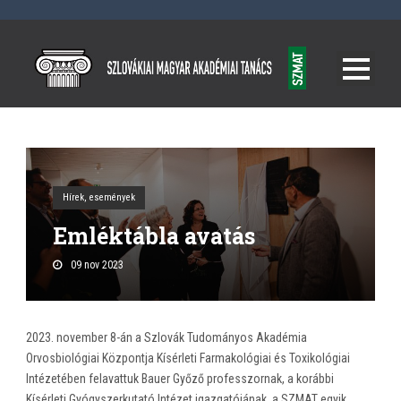
Hírek, események
Emléktábla avatás
09 nov 2023
2023. november 8-án a Szlovák Tudományos Akadémia
Orvosbiológiai Központja Kísérleti Farmakológiai és Toxikológiai
Intézetében felavattuk Bauer Győző professzornak, a korábbi
Kísérleti Gyógyszerkutató Intézet igazgatójának, a SZMAT egyik